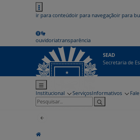
ir para conteúdo
ir para navegação
ir para b
ouvidoria
transparência
SEAD
Secretaria de E
Institucional
Serviços
Informativos
Fal
Pesquisar
por: