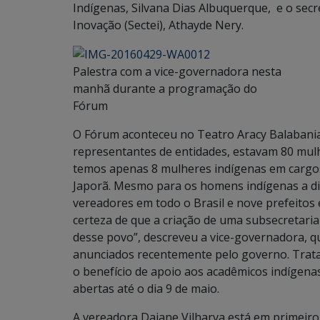
Indígenas, Silvana Dias Albuquerque, e o sec
Inovação (Sectei), Athayde Nery.
Palestra com a vice-governadora nesta
manhã durante a programação do
Fórum
O Fórum aconteceu no Teatro Aracy Balabanian
representantes de entidades, estavam 80 mulh
temos apenas 8 mulheres indígenas em cargos
Japorã. Mesmo para os homens indígenas a dis
vereadores em todo o Brasil e nove prefeitos 
certeza de que a criação de uma subsecretari
desse povo”, descreveu a vice-governadora,
anunciados recentemente pelo governo. Trata
o benefício de apoio aos acadêmicos indígenas
abertas até o dia 9 de maio.
A vereadora Daiane Vilharva está em primeiro