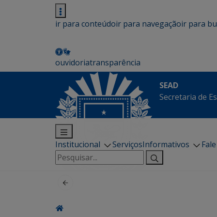
ir para conteúdo
ir para navegação
ir para b
ouvidoria
transparência
SEAD
Secretaria de E
Institucional
Serviços
Informativos
Fal
Pesquisar
por: