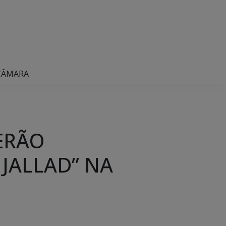
 CÂMARA
ERÃO
JALLAD” NA