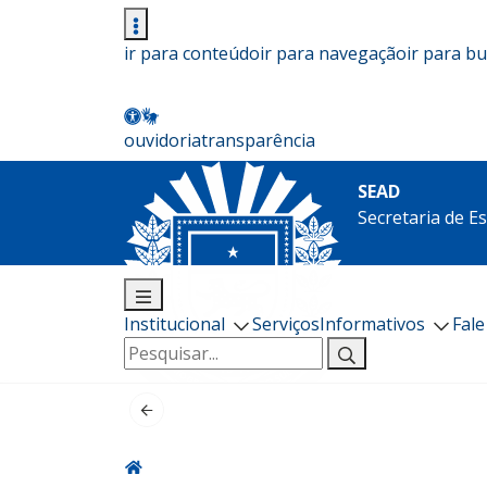
ir para conteúdo
ir para navegação
ir para b
ouvidoria
transparência
SEAD
Secretaria de E
Institucional
Serviços
Informativos
Fal
Pesquisar
por: