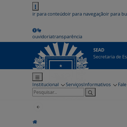
ir para conteúdo
ir para navegação
ir para b
ouvidoria
transparência
SEAD
Secretaria de E
Institucional
Serviços
Informativos
Fal
Pesquisar
por: