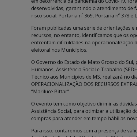
em decorrência da pandemia do Covid-19, fora
desenvolvidas, garantindo o atendimento de fa
risco social: Portaria nº 369, Portaria nº 378 
Foram publicadas uma série de orientações e n
recursos, no entanto, identificamos que os op
enfrentam dificuldades na operacionalização d
eleitoral nos Municípios.
O Governo do Estado de Mato Grosso do Sul, p
Humanos, Assistência Social e Trabalho (SED
Técnico aos Municípios de MS, realizará no d
OPERACIONALIZAÇÃO DOS RECURSOS EXTRAOR
“Mariluce Bittar”.
O evento tem como objetivo dirimir as dúvida
Assistência Social, para otimizar a utilização 
compras para atender em tempo hábil as no
Para isso, contaremos com a presença de valio