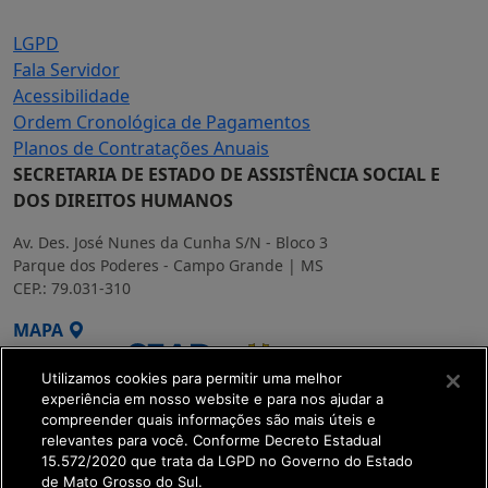
LGPD
Fala Servidor
Acessibilidade
Ordem Cronológica de Pagamentos
Planos de Contratações Anuais
SECRETARIA DE ESTADO DE ASSISTÊNCIA SOCIAL E
DOS DIREITOS HUMANOS
Av. Des. José Nunes da Cunha S/N - Bloco 3
Parque dos Poderes - Campo Grande | MS
CEP.: 79.031-310
MAPA
Utilizamos cookies para permitir uma melhor
experiência em nosso website e para nos ajudar a
compreender quais informações são mais úteis e
relevantes para você. Conforme Decreto Estadual
15.572/2020 que trata da LGPD no Governo do Estado
SETDIG | Secretaria-
de Mato Grosso do Sul.