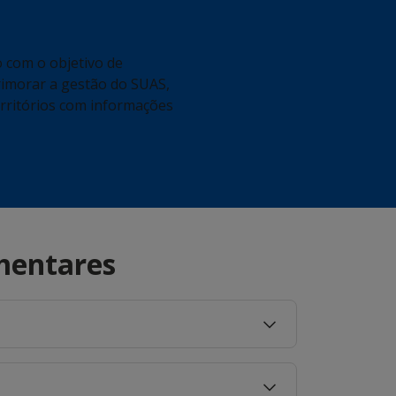
o com o objetivo de
primorar a gestão do SUAS,
territórios com informações
mentares