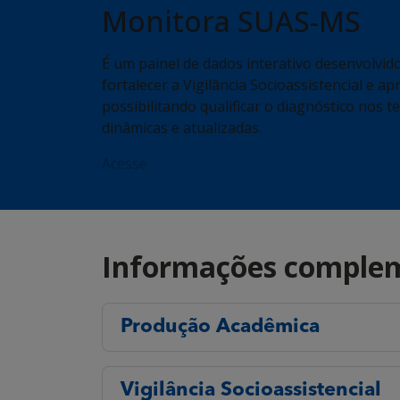
Monitora SUAS-MS
É um painel de dados interativo desenvolvid
fortalecer a Vigilância Socioassistencial e a
possibilitando qualificar o diagnóstico nos 
dinâmicas e atualizadas.
Acesse
Informações comple
Produção Acadêmica
Vigilância Socioassistencial