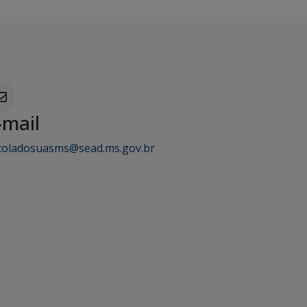
-mail
coladosuasms@sead.ms.gov.br