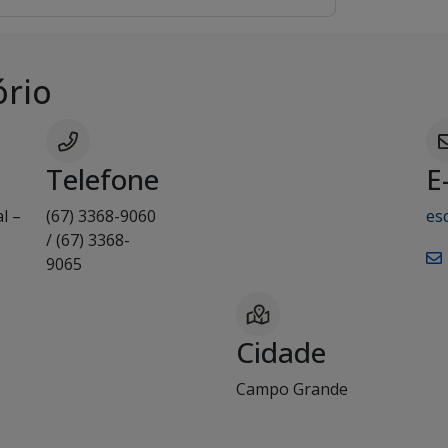
ório
Telefone
E
l –
(67) 3368-9060
es
/ (67) 3368-
9065
Cidade
Campo Grande