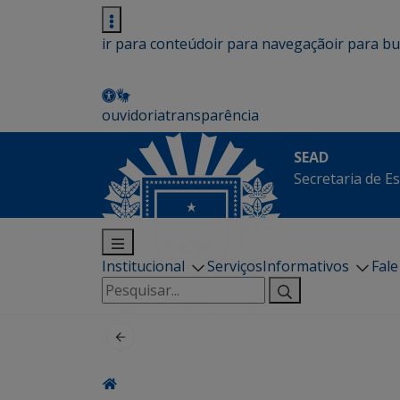
ir para conteúdo
ir para navegação
ir para b
ouvidoria
transparência
SEAD
Secretaria de E
Institucional
Serviços
Informativos
Fal
Pesquisar
por: